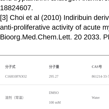
18824607.
[3] Choi et al (2010) Indiribuin deri
anti-proliferative activity of acute 
Bioorg.Med.Chem.Lett. 20 2033. 
分子式
分子量
CAS号
C16H10FN3O2
295.27
861214-33-
DMSO
溶剂（常温）
Water
100 mM